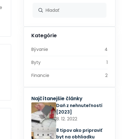
e
Kategórie
Bývanie
4
Byty
1
Financie
2
Najčítanejšie články
Daň z nehnuteľností
[2023]
8. 12. 2022
8 tipov ako pripraviť
byt na obhliadku