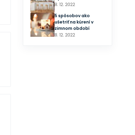
8. 12. 2022
5 spôsobov ako
ušetriť na kúrení v
zimnom období
8. 12. 2022