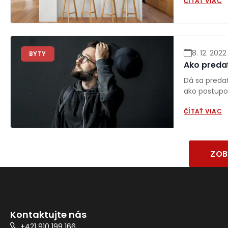
ČÍTAŤ VIAC
8. 12. 2022
BYTY
Ako predať
Dá sa predať
ako postupo
ČÍTAŤ VIAC
ZOB
Kontaktujte nás
+421 910 199 166