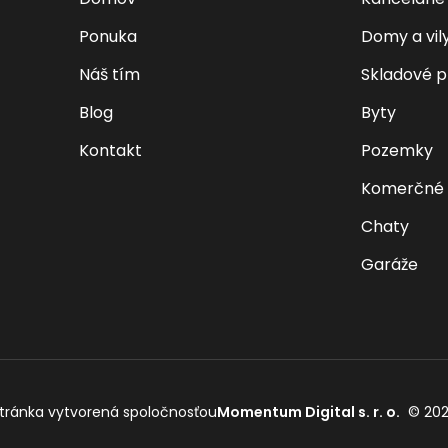
Ponuka
Domy a vil
Náš tím
Skladové p
Blog
Byty
Kontakt
Pozemky
Komerčné 
Chaty
Garáže
tránka vytvorená spoločnosťou
Momentum Digital s. r. o.
©
20