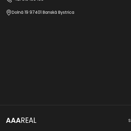
Dolná 19 97401 Banská Bystrica
AAA
REAL
S