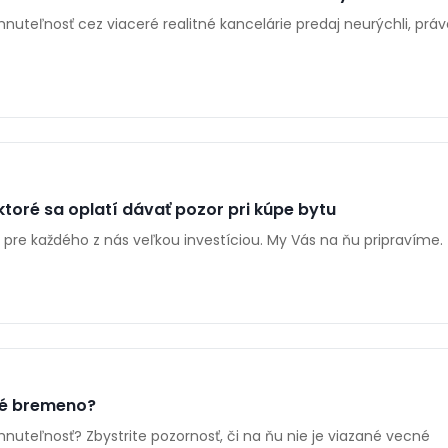
nuteľnosť cez viaceré realitné kancelárie predaj neurýchli, práv
 ktoré sa oplatí dávať pozor pri kúpe bytu
 pre každého z nás veľkou investíciou. My Vás na ňu pripravíme.
né bremeno?
nuteľnosť? Zbystrite pozornosť, či na ňu nie je viazané vecné