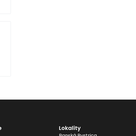
e
Lokality
Banská Bystrica