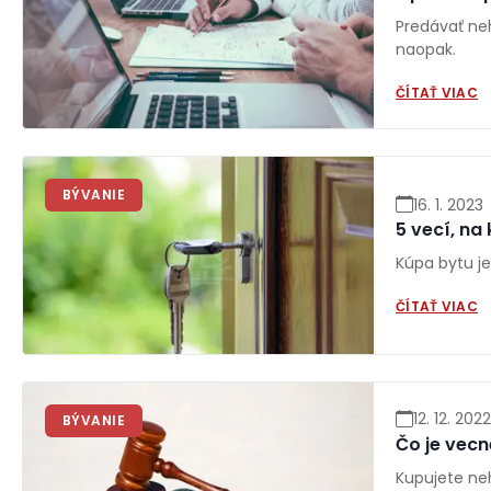
Predávať neh
naopak.
ČÍTAŤ VIAC
BÝVANIE
16. 1. 2023
5 vecí, na
Kúpa bytu je
ČÍTAŤ VIAC
12. 12. 2022
BÝVANIE
Čo je vec
Kupujete neh