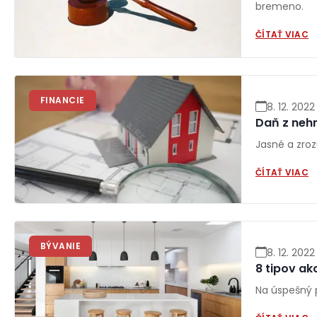
bremeno.
ČÍTAŤ VIAC
FINANCIE
8. 12. 2022
Daň z neh
Jasné a zro
ČÍTAŤ VIAC
BÝVANIE
8. 12. 2022
8 tipov ak
Na úspešný pr