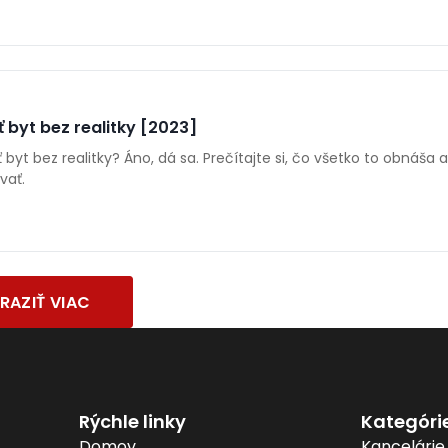
 byt bez realitky [2023]
 byt bez realitky? Áno, dá sa. Prečítajte si, čo všetko to obnáša a
vať.
RAZIŤ VIAC
Rýchle linky
Kategóri
Domov
Kancelárie