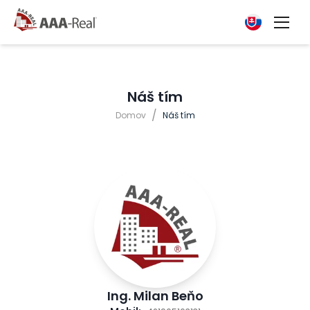
Náš tím
/
Domov
Náš tím
Ing. Milan Beňo