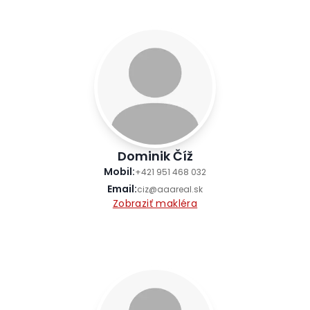
Dominik Číž
Mobil
:
+421 951 468 032
Email
:
ciz@aaareal.sk
Zobraziť makléra