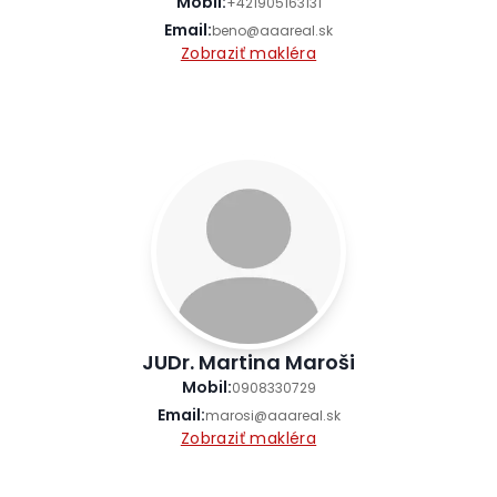
Mobil
:
+421905163131
Email
:
beno@aaareal.sk
Zobraziť makléra
JUDr. Martina Maroši
Mobil
:
0908330729
Email
:
marosi@aaareal.sk
Zobraziť makléra