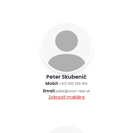
Peter Skubenič
Mobil
:
+421 910 199 166
Email
:
peter@aaa-real.sk
Zobraziť makléra