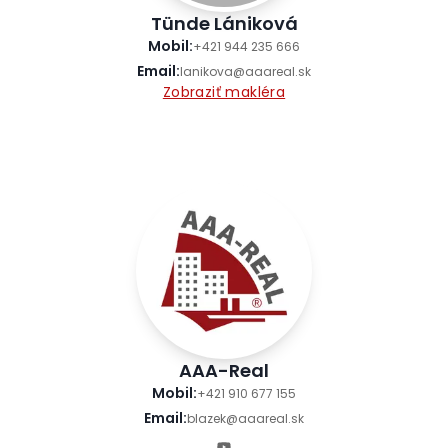
Tünde Lániková
Mobil
:
+421 944 235 666
Email
:
lanikova@aaareal.sk
Zobraziť makléra
AAA-Real
Mobil
:
+421 910 677 155
Email
:
blazek@aaareal.sk