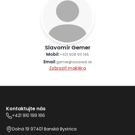
Slavomír Gemer
Mobil
:
+421 908 911 146
Email
:
gemer@aaareal.sk
Zobraziť makléra
Kontaktujte nás
+421 910 199 166
Dolná 19 97401 Banská Bystrica