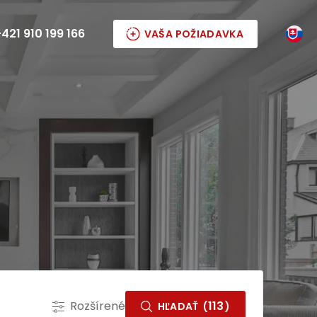
421 910 199 166
VAŠA POŽIADAVKA
Rozšírené
113
HĽADAŤ
(
)