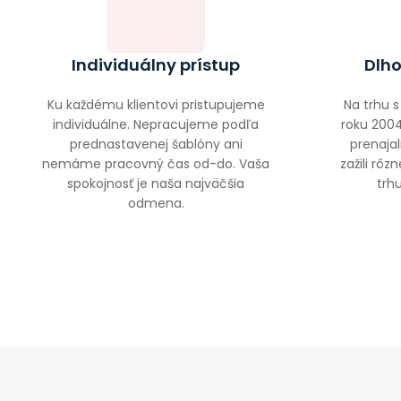
Individuálny prístup
Dlho
Ku každému klientovi pristupujeme
Na trhu 
individuálne. Nepracujeme podľa
roku 2004
prednastavenej šablóny ani
prenaja
nemáme pracovný čas od-do. Vaša
zažili rôz
spokojnosť je naša najväčšia
trhu
odmena.