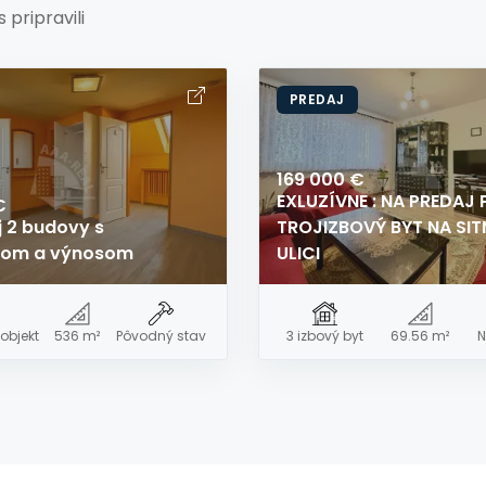
 pripravili
PREDAJ
169 000 €
EXLUZÍVNE : NA PREDAJ
€
j 2 budovy s
TROJIZBOVÝ BYT NA SIT
lom a výnosom
ULICI
objekt
536 m²
Pôvodný stav
3 izbový byt
69.56 m²
N