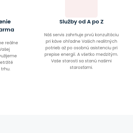
enie
Služby od A po Z
darma
Náš servis zahrňuje prvú konzultáciu
pri káve ohľadne Vašich realitných
e reálne
potrieb až po osobnú asistenciu pri
Vašej
prepise energií. A všetko medzitým.
yužijeme
Vaše starosti sa stanú našimi
etržité
starosťami.
 trhu.