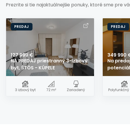
Prezrite si tie najaktuálnejšie ponuky, ktoré sme pre vás
PREDAJ
PREDAJ
127 999 €
349 990 
NA PREDAJ priestranný 3-izbový
Na preda
byt, ŠTÓS - KÚPELE
potenciá
3 izbový byt
72 m²
Zariadený
Polyfunkčný 