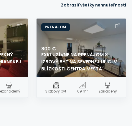
Zobraziť všetky nehnuteľnosti
PRENÁJOM
800 €
 PEKNÝ
EXKLUZÍVNE NA PRENÁJOM 3
NIANSKEJ
IZBOVÝ BYT NA SEVERNEJ ULICI V
BLÍZKOSTI CENTRA MESTA
ezariadený
3 izbový byt
69 m²
Zariadený