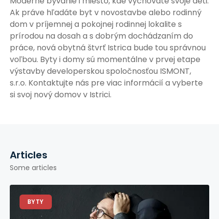
Moderné bývanie i miesto, kde vychováte svoje deti.
Ak práve hľadáte byt v novostavbe alebo rodinný
dom v príjemnej a pokojnej rodinnej lokalite s
prírodou na dosah a s dobrým dochádzaním do
práce, nová obytná štvrť Istrica bude tou správnou
voľbou. Byty i domy sú momentálne v prvej etape
výstavby developerskou spoločnosťou ISMONT,
s.r.o. Kontaktujte nás pre viac informácií a vyberte
si svoj nový domov v Istrici.
Articles
Some articles
BYTY