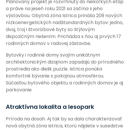
Plánovaný projekt je rozvrhnutý do niekoľkých etáp
a práve na jeseň roku 2021 sa začína s jeho
výstavbou. Obytná zóna Istrica prináša 209 nových
nízkoenergetických nadštandardných bytov: jedno,
dvoj, troj i štvorizbové byty so štýlovým
dispozičným riešením. Prichádza s ňou aj prvých 17
rodinných domov v radovej zástavbe.
Bytovky i rodinné domy svojím unikátnym
architektonickým dizajnom zapadajú do prírodného
prostredia ako dielik puzzle. Istrica ponúka
komfortné bývanie s pokojnou atmosférou.
Súčasťou bytového objektu a rodinných domov je aj
parkovanie.
Atraktívna lokalita a lesopark
Príroda na dosah. Aj tak by sa dala charakterizovať
nová obytná zóna Istrica, ktorú nájdete v susedstve