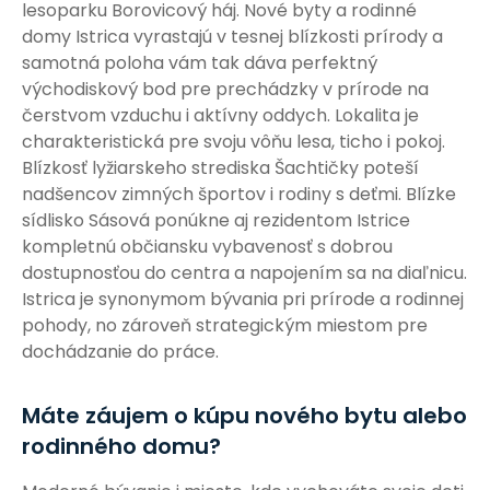
lesoparku Borovicový háj. Nové byty a rodinné
domy Istrica vyrastajú v tesnej blízkosti prírody a
samotná poloha vám tak dáva perfektný
východiskový bod pre prechádzky v prírode na
čerstvom vzduchu i aktívny oddych. Lokalita je
charakteristická pre svoju vôňu lesa, ticho i pokoj.
Blízkosť lyžiarskeho strediska Šachtičky poteší
nadšencov zimných športov i rodiny s deťmi. Blízke
sídlisko Sásová ponúkne aj rezidentom Istrice
kompletnú občiansku vybavenosť s dobrou
dostupnosťou do centra a napojením sa na diaľnicu.
Istrica je synonymom bývania pri prírode a rodinnej
pohody, no zároveň strategickým miestom pre
dochádzanie do práce.
Máte záujem o kúpu nového bytu alebo
rodinného domu?