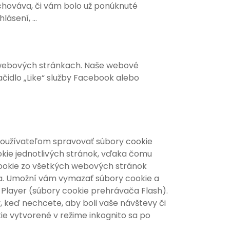
uchováva, či vám bolo už ponúknuté
ásení, ...
 webových stránkach. Naše webové
ačidlo „Like“ služby Facebook alebo
 používateľom spravovať súbory cookie
okie jednotlivých stránok, vďaka čomu
cookie zo všetkých webových stránok
ia. Umožní vám vymazať súbory cookie a
Player (súbory cookie prehrávača Flash).
y, keď nechcete, aby boli vaše návštevy či
e vytvorené v režime inkognito sa po