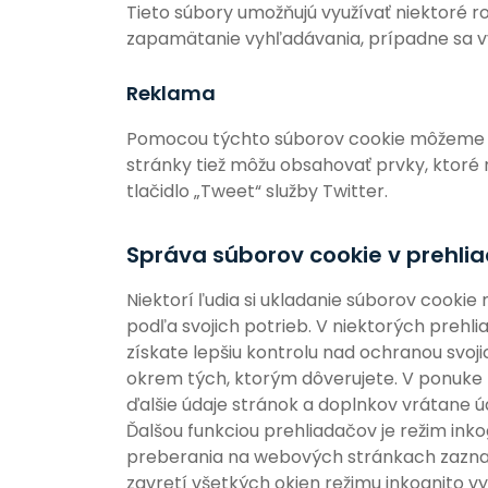
Tieto súbory umožňujú využívať niektoré r
zapamätanie vyhľadávania, prípadne sa využ
Reklama
Pomocou týchto súborov cookie môžeme d
stránky tiež môžu obsahovať prvky, ktoré n
tlačidlo „Tweet“ služby Twitter.
Správa súborov cookie v prehlia
Niektorí ľudia si ukladanie súborov cooki
podľa svojich potrieb. V niektorých prehl
získate lepšiu kontrolu nad ochranou svo
okrem tých, ktorým dôverujete. V ponuke
ďalšie údaje stránok a doplnkov vrátane 
Ďalšou funkciou prehliadačov je režim inko
preberania na webových stránkach zazname
zavretí všetkých okien režimu inkognito v