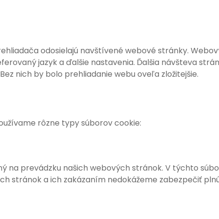
 prehliadača odosielajú navštívené webové stránky. Web
eferovaný jazyk a ďalšie nastavenia. Ďalšia návšteva str
 Bez nich by bolo prehliadanie webu oveľa zložitejšie.
užívame rôzne typy súborov cookie:
bný na prevádzku našich webových stránok. V týchto súb
h stránok a ich zakázaním nedokážeme zabezpečiť plnú