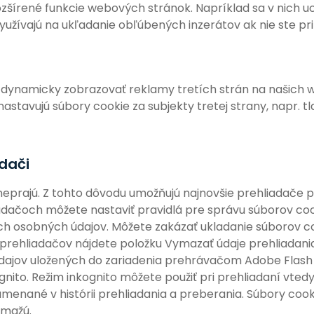
ozšírené funkcie webových stránok. Napríklad sa v nich 
ívajú na ukľadanie obľúbených inzerátov ak nie ste prihl
ynamicky zobrazovať reklamy tretích strán na našich
astavujú súbory cookie za subjekty tretej strany, napr. tl
dači
e neprajú. Z tohto dôvodu umožňujú najnovšie prehliadače
iadačoch môžete nastaviť pravidlá pre správu súborov co
jich osobných údajov. Môžete zakázať ukladanie súborov 
 prehliadačov nájdete položku Vymazať údaje prehliadan
údajov uložených do zariadenia prehrávačom Adobe Flash 
gnito. Režim inkognito môžete použiť pri prehliadaní vted
nané v histórii prehliadania a preberania. Súbory cooki
ymažú.