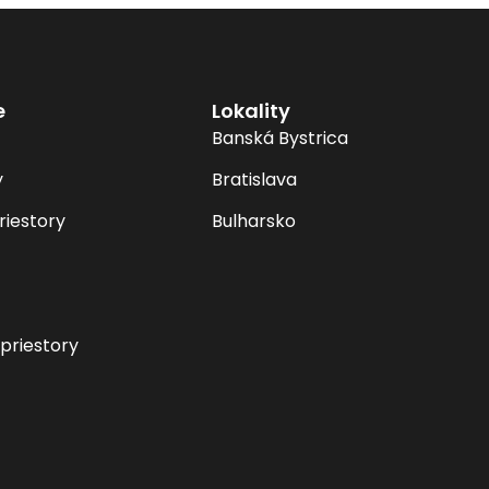
e
Lokality
Banská Bystrica
y
Bratislava
riestory
Bulharsko
priestory