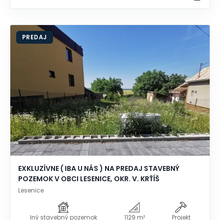
PREDAJ
EXKLUZÍVNE ( IBA U NÁS ) NA PREDAJ STAVEBNÝ
POZEMOK V OBCI LESENICE, OKR. V. KRŤÍŠ
Lesenice
Iný stavebný pozemok
1129 m²
Projekt