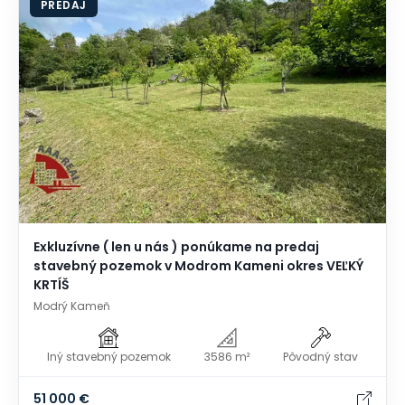
PREDAJ
Exkluzívne ( len u nás ) ponúkame na predaj
stavebný pozemok v Modrom Kameni okres VEĽKÝ
KRTÍŠ
Modrý Kameň
Iný stavebný pozemok
3586 m²
Pôvodný stav
51 000 €