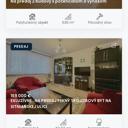
Na predaj 2 budovy s potenciálom a výnosom
Polyfunkčný objekt
536 m²
Pôvodný stav
PREDAJ
169 000 €
EXLUZÍVNE : NA PREDAJ PEKNÝ TROJIZBOVÝ BYT NA
SITNIANSKEJ ULICI