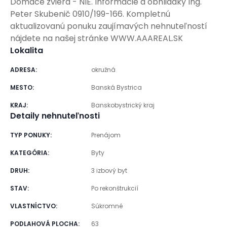
Domáce zviera - NIE. Informácie a obhliadky Ing.
Peter Skubenič 0910/199-166. Kompletnú
aktualizovanú ponuku zaujímavých nehnuteľností
nájdete na našej stránke WWW.AAAREAL.SK
Lokalita
ADRESA
:
okružná
MESTO
:
Banská Bystrica
KRAJ
:
Banskobystrický kraj
Detaily nehnuteľnosti
TYP PONUKY
:
Prenájom
KATEGÓRIA
:
Byty
DRUH
:
3 izbový byt
STAV
:
Po rekonštrukcií
VLASTNÍCTVO
:
Súkromné
PODLAHOVÁ PLOCHA
:
63