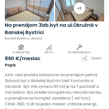
+
2
Na prenájom 3izb.byt na ul.Okružná v
Banskej Bystrici
Banská Bystrica, okružná
3 izbový byt
63 m²
Po rekonštrukcií
890 €
/mesiac
Zdeľať
Popis
AAA-real ponúka exkluzívne na prenájom pekný
3izbový byt v Banskej Bystrici časť Fončorda ul.
Okružná . Byt má výmeru 63 m2 je na 7.pochodí a
má balkón. Byt prešiel kompletnou rekonštrukciou
a prenajíma sa komplet zariadený ( vid foto) .
CENA: 890,-EUR za jeden mesiac vrátane energií.