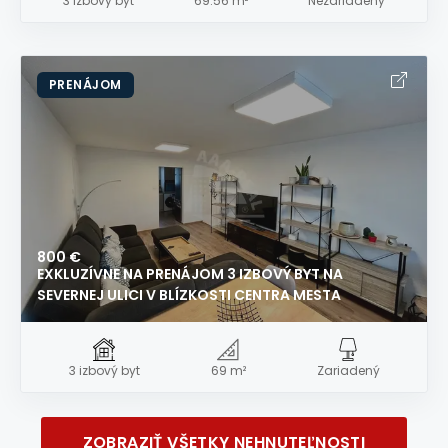
3 izbový byt
69.56 m²
Nezariadený
PRENÁJOM
800 €
EXKLUZÍVNE NA PRENÁJOM 3 IZBOVÝ BYT NA
SEVERNEJ ULICI V BLÍZKOSTI CENTRA MESTA
3 izbový byt
69 m²
Zariadený
ZOBRAZIŤ VŠETKY NEHNUTEĽNOSTI