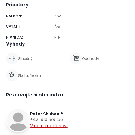
Priestory
BALKÓN
:
Áno
VÝŤAH
:
Áno
PIVNICA
:
Nie
Výhody
Slnečný
Obchody
Škola, škôlka
Rezervujte si obhliadku
Peter Skubenič
+421 910 199 166
Viac o maklériovi