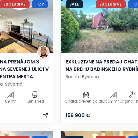
EXCLUSIVE
TOP
SALE
EXCLUSIVE
TO
 NA PRENÁJOM 3
EXKLUZIVNE NA PREDAJ CHAT
NA SEVERNEJ ULICI V
NA BREHU BADINSKEHO RYBN
CENTRA MESTA
Banská Bystrica
ca, Severná
69 m²
Furnished
Chata, drevenica, zrub
59 m²
Original s
159 900 €