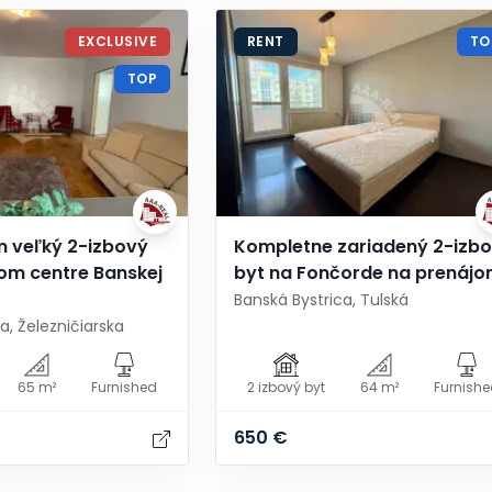
EXCLUSIVE
RENT
TO
TOP
 veľký 2-izbový
Kompletne zariadený 2-izb
om centre Banskej
byt na Fončorde na prenáj
Banská Bystrica, Tulská
a, Železničiarska
65 m²
Furnished
2 izbový byt
64 m²
Furnish
650 €