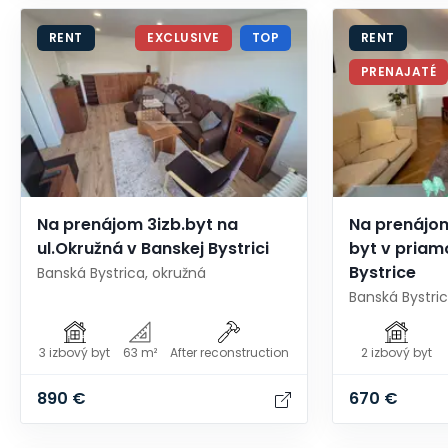
RENT
EXCLUSIVE
TOP
RENT
PRENAJATÉ
Na prenájom 3izb.byt na
Na prenájom
ul.Okružná v Banskej Bystrici
byt v priam
Bystrice
Banská Bystrica, okružná
Banská Bystric
3 izbový byt
63 m²
After reconstruction
2 izbový byt
890 €
670 €