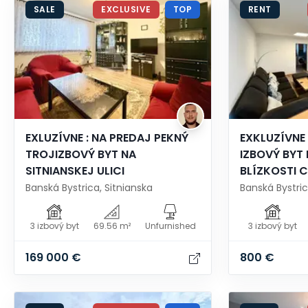
SALE
EXCLUSIVE
TOP
RENT
EXLUZÍVNE : NA PREDAJ PEKNÝ
EXKLUZÍVNE
TROJIZBOVÝ BYT NA
IZBOVÝ BYT 
SITNIANSKEJ ULICI
BLÍZKOSTI 
Banská Bystrica, Sitnianska
Banská Bystri
3 izbový byt
69.56 m²
Unfurnished
3 izbový byt
169 000 €
800 €