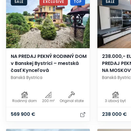
SALE
EXCLUSIVE
TOP
SALE
NA PREDAJ PEKNÝ RODINNÝ DOM
238.000,- EU
v Banskej Bystrici – mestská
PREDAJ PEK
časť Kynceľová
NA MOSKOVS
Banská Bystrica
Banská Bystri
Rodinný dom
200 m²
Original state
3 izbový byt
569 900 €
238 000 €