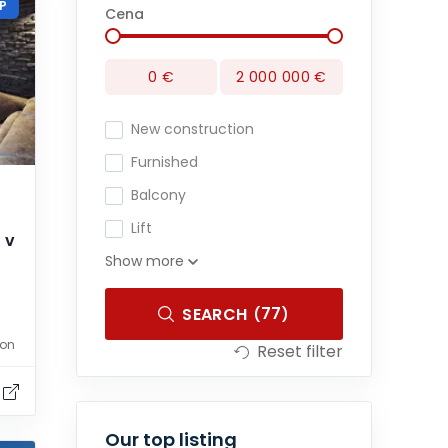
P
Cena
0
€
2 000 000
€
New construction
Furnished
Balcony
Lift
 v
Show more
77
SEARCH
(
)
ion
Reset filter
Our top listing