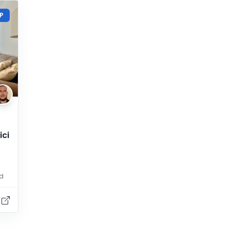
P
ici
ed