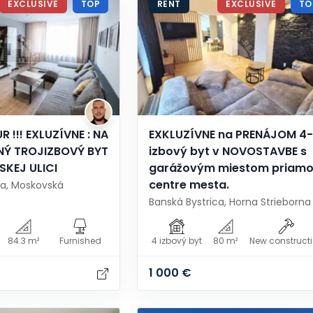
EXCLUSIVE
TOP
RENT
EXCLUSIVE
TO
R !!! EXLUZÍVNE : NA
EXKLUZÍVNE na PRENÁJOM 4-
NÝ TROJIZBOVÝ BYT
izbový byt v NOVOSTAVBE s
KEJ ULICI
garážovým miestom priamo
centre mesta.
ca, Moskovská
Banská Bystrica, Horna Strieborna
84.3 m²
Furnished
4 izbový byt
80 m²
New construct
1 000 €