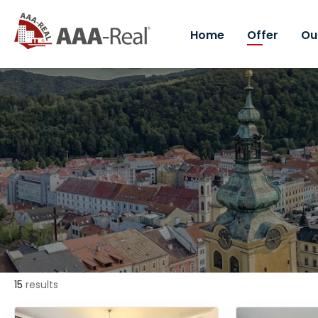
Home
Offer
Ou
15
results