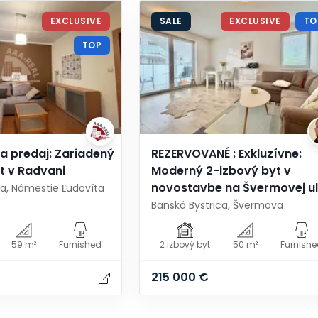
EXCLUSIVE
SALE
EXCLUSIVE
TO
TOP
na predaj: Zariadený
REZERVOVANÉ : Exkluzívne:
t v Radvani
Moderný 2-izbový byt v
novostavbe na Švermovej ul
ca, Námestie Ľudovíta
Banská Bystrica, Švermova
59 m²
Furnished
2 izbový byt
50 m²
Furnish
215 000 €