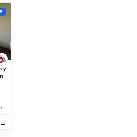
P
ový
om
ed