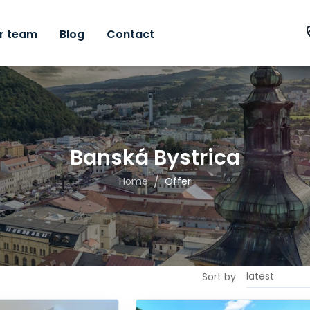
r team
Blog
Contact
Banská Bystrica
/
Home
Offer
Sort by