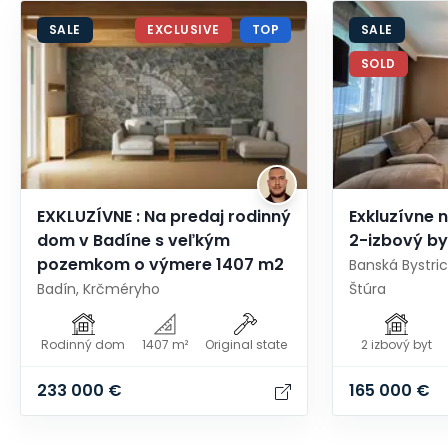
SALE
EXCLUSIVE
TOP
SALE
SOLD
EXKLUZÍVNE : Na predaj rodinný
Exkluzívne 
dom v Badíne s veľkým
2-izbový by
pozemkom o výmere 1407 m2
Banská Bystri
Badín, Krčméryho
Štúra
Rodinný dom
1407 m²
Original state
2 izbový byt
233 000 €
165 000 €