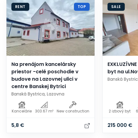
RENT
TOP
SALE
Na prenájom kancelársky
EXKLUZÍVNE 
priestor -celé poschodie v
byt na ul.N
budove na Lazovnej ulici v
Banská Bystri
centre Banskej Bytrici
Banská Bystrica, Lazovna
Kancelárie
303.67 m²
New construction
2 izbový byt
6
5,8 €
215 000 €