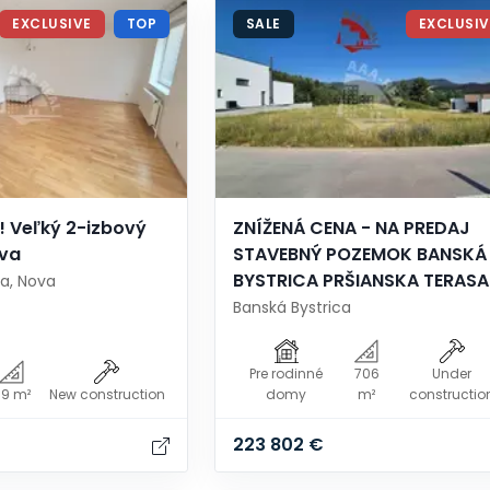
EXCLUSIVE
TOP
SALE
EXCLUSIV
! Veľký 2-izbový
ZNÍŽENÁ CENA - NA PREDAJ
ova
STAVEBNÝ POZEMOK BANSKÁ
BYSTRICA PRŠIANSKA TERASA
ca, Nova
Banská Bystrica
Pre rodinné
706
Under
9 m²
New construction
domy
m²
constructio
223 802 €