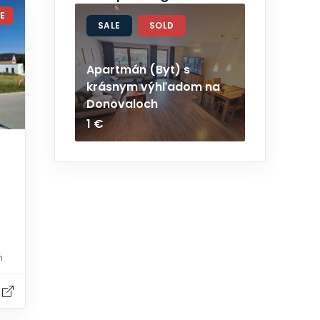
E
SALE
SOLD
Apartmán (Byt) s
krásnym výhľadom na
Donovaloch
1 €
n