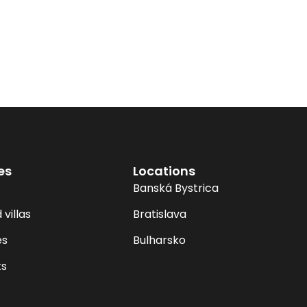
es
Locations
Banská Bystrica
villas
Bratislava
es
Bulharsko
s