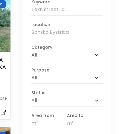
Keyword
P
Location
Category
A
ÍKA
Purpose
Status
tate
Area from
Area to