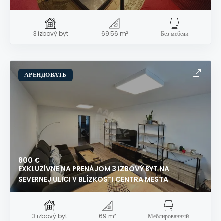
3 izbový byt
69.56 m²
Без мебели
АРЕНДОВАТЬ
800 €
EXKLUZÍVNE NA PRENÁJOM 3 IZBOVÝ BYT NA
SEVERNEJ ULICI V BLÍZKOSTI CENTRA MESTA
3 izbový byt
69 m²
Меблированный