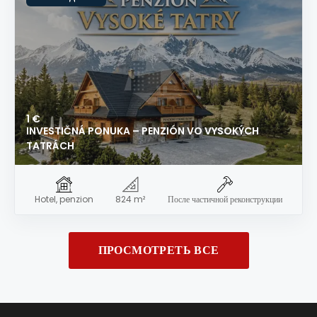
1 €
INVESTIČNÁ PONUKA – PENZIÓN VO VYSOKÝCH
TATRÁCH
Hotel, penzion
824 m²
После частичной реконструкции
ПРОСМОТРЕТЬ ВСЕ