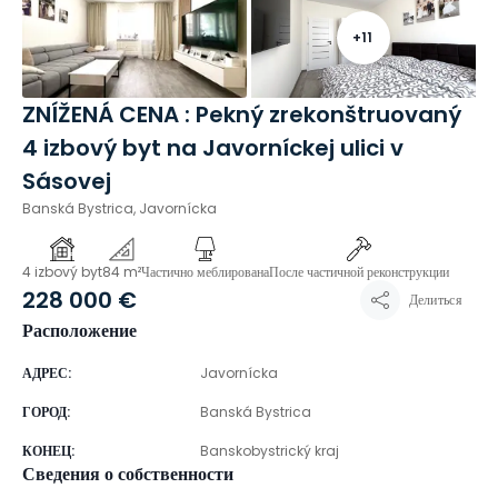
+
11
ZNÍŽENÁ CENA : Pekný zrekonštruovaný
4 izbový byt na Javorníckej ulici v
Sásovej
Banská Bystrica, Javornícka
4 izbový byt
84 m²
Частично меблирована
После частичной реконструкции
228 000 €
Делиться
Расположение
АДРЕС
:
Javornícka
ГОРОД
:
Banská Bystrica
КОНЕЦ
:
Banskobystrický kraj
Сведения о собственности