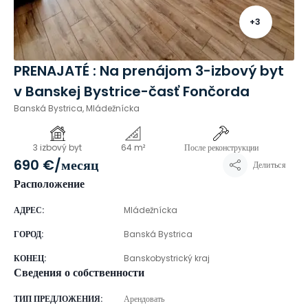
+
3
PRENAJATÉ : Na prenájom 3-izbový byt
v Banskej Bystrice-časť Fončorda
Banská Bystrica, Mládežnícka
3 izbový byt
64 m²
После реконструкции
690 €
/месяц
Делиться
Расположение
АДРЕС
:
Mládežnícka
ГОРОД
:
Banská Bystrica
КОНЕЦ
:
Banskobystrický kraj
Сведения о собственности
ТИП ПРЕДЛОЖЕНИЯ
:
Арендовать