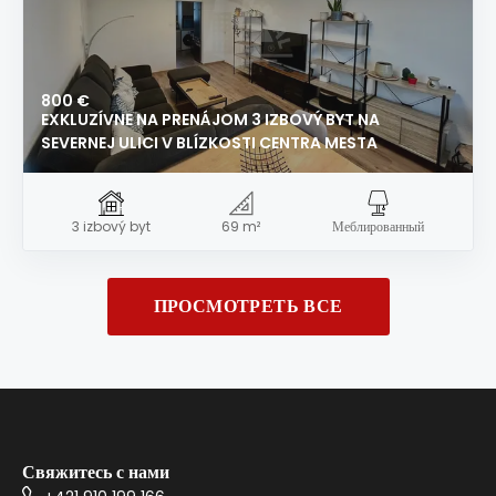
800 €
EXKLUZÍVNE NA PRENÁJOM 3 IZBOVÝ BYT NA
SEVERNEJ ULICI V BLÍZKOSTI CENTRA MESTA
3 izbový byt
69 m²
Меблированный
ПРОСМОТРЕТЬ ВСЕ
Свяжитесь с нами