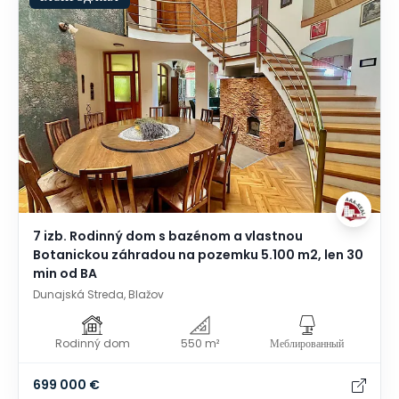
7 izb. Rodinný dom s bazénom a vlastnou
Botanickou záhradou na pozemku 5.100 m2, len 30
min od BA
Dunajská Streda, Blažov
Rodinný dom
550 m²
Меблированный
699 000 €