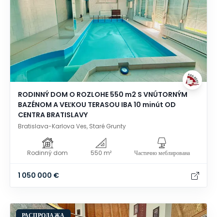
RODINNÝ DOM O ROZLOHE 550 m2 S VNÚTORNÝM
BAZÉNOM A VEĽKOU TERASOU IBA 10 minút OD
CENTRA BRATISLAVY
Bratislava-Karlova Ves, Staré Grunty
Rodinný dom
550 m²
Частично меблирована
1 050 000 €
РАСПРОДАЖА