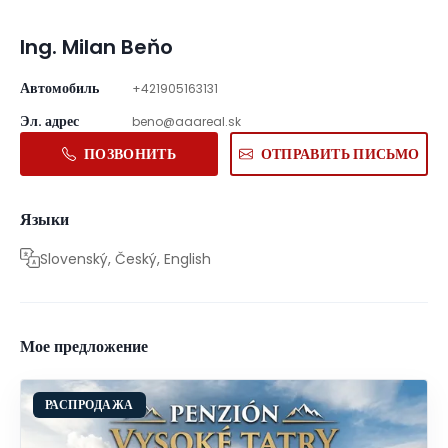
Ing. Milan Beňo
Автомобиль
+421905163131
Эл. адрес
beno@aaareal.sk
ПОЗВОНИТЬ
ОТПРАВИТЬ ПИСЬМО
Языки
Slovenský, Český, English
Мое предложение
РАСПРОДАЖА