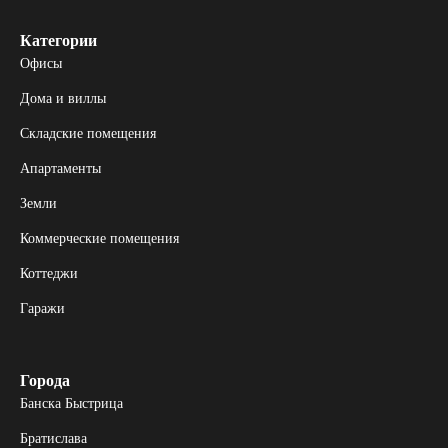
Категории
Офисы
Дома и виллы
Складские помещения
Апартаменты
Земли
Коммерческие помещения
Коттеджи
Гаражи
Города
Банска Быстрица
Братислава