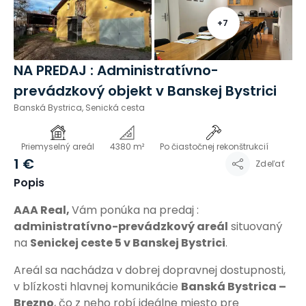
+
7
NA PREDAJ : Administratívno-
prevádzkový objekt v Banskej Bystrici
Banská Bystrica, Senická cesta
Priemyselný areál
4380 m²
Po čiastočnej rekonštrukcií
1 €
Zdeľať
Popis
AAA Real,
Vám ponúka na predaj :
administratívno-prevádzkový areál
situovaný
na
Senickej ceste 5 v Banskej Bystrici
.
Areál sa nachádza v dobrej dopravnej dostupnosti,
v blízkosti hlavnej komunikácie
Banská Bystrica –
Brezno
, čo z neho robí ideálne miesto pre