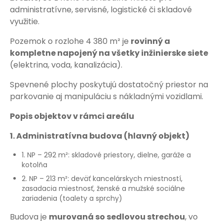
administratívne, servisné, logistické či skladové
využitie.
Pozemok o rozlohe 4 380 m² je
rovinný a
kompletne napojený na všetky inžinierske siete
(elektrina, voda, kanalizácia).
Spevnené plochy poskytujú dostatočný priestor na
parkovanie aj manipuláciu s nákladnými vozidlami.
Popis objektov v rámci areálu
1. Administratívna budova (hlavný objekt)
1. NP – 292 m²: skladové priestory, dielne, garáže a
kotolňa
2. NP – 213 m²: deväť kancelárskych miestností,
zasadacia miestnosť, ženské a mužské sociálne
zariadenia (toalety a sprchy)
Budova je
murovaná so sedlovou strechou
, vo