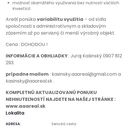
možnosť okamžitého využívania bez nutnosti väčších
investícií
Areál ponúka
variabilitu využitia
– od sídla
spoločnosti s administratívnym a skladovým
zázemím až po servisný či menší výrobný objekt.
Cena : DOHODOU !
INFORMÁCIE A OBHLIADKY
: Juraj Kašinský 0907 812
293.
prípadne mailom
: kasinsky.aaareal@gmail.com a
kasinsky@aaareal.sk .
KOMPLETNÚ AKTUALIZOVANÚ PONUKU
NEHNUTEĽNOSTÍ NAJDETE NA NAŠEJ STRÁNKE :
www.aaareal.sk
Lokalita
ADRESA
:
Senická cesta