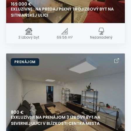
169 000 €
EXLUZÍVNE : NA PREDAJ PEKNÝ TROJIZBOVÝ BYT NA
SITNIANSKEJ ULICI
3 izbový byt
69.56 m²
Nezariadený
PRENÁJOM
800 €
EXKLUZÍVNE NA PRENÁJOM 3 IZBOVÝ BYT NA
SEVERNEJ ULICI V BLÍZKOSTI CENTRA MESTA