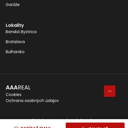
Garáže
Lokality
Banská Bystrica
Bratislava
Bulharsko
AAA
REAL
Cookies
Ochrana osobných údajov
Stránka vytvorená spoločnosťou
Momentum Digital s. r. o.
©
2026